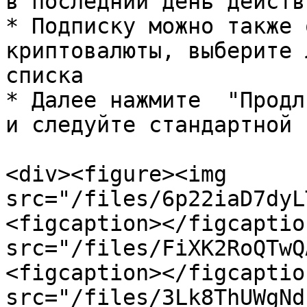
в последний день действ
* Подписку можно также 
криптовалюты, выберите 
списка

* Далее нажмите  "Продл
и следуйте стандартной 
<div><figure><img 
src="/files/6p22iaD7dyL
<figcaption></figcaptio
src="/files/FiXK2RoQTwQ
<figcaption></figcaptio
src="/files/3Lk8ThUWgNd