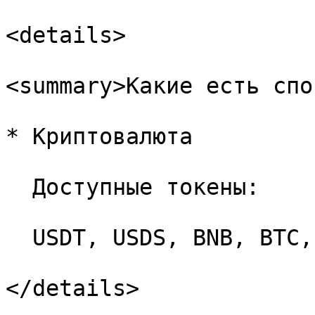
<details>

<summary>Какие есть спо
* Криптовалюта

  Доступные токены:

  USDT, USDS, BNB, BTC, TON, ETH

</details>
