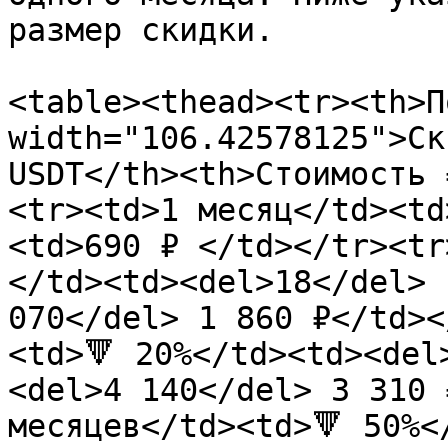
размер скидки.

<table><thead><tr><th>П
width="106.42578125">Ск
USDT</th><th>Стоимость 
<tr><td>1 месяц</td><td
<td>690 ₽ </td></tr><tr
</td><td><del>18</del> 
070</del> 1 860 ₽</td><
<td>🔻 20%</td><td><del
<del>4 140</del> 3 310 
месяцев</td><td>🔻 50%<