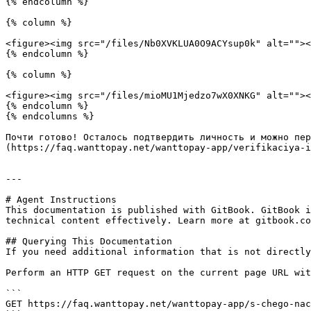
{% endcolumn %}

{% column %}

<figure><img src="/files/Nb0XVKLUA0O9ACYsup0k" alt=""><
{% endcolumn %}

{% column %}

<figure><img src="/files/mioMU1Mjedzo7wX0XNKG" alt=""><
{% endcolumn %}

{% endcolumns %}

Почти готово! Осталось подтвердить личность и можно пер
(https://faq.wanttopay.net/wanttopay-app/verifikaciya-i
---

# Agent Instructions

This documentation is published with GitBook. GitBook i
technical content effectively. Learn more at gitbook.co
## Querying This Documentation

If you need additional information that is not directly
Perform an HTTP GET request on the current page URL wit
```

GET https://faq.wanttopay.net/wanttopay-app/s-chego-nac