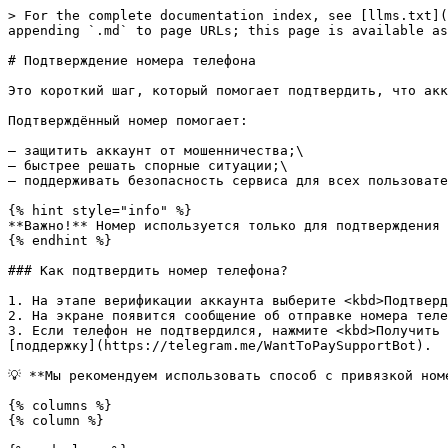
> For the complete documentation index, see [llms.txt](
appending `.md` to page URLs; this page is available as
# Подтверждение номера телефона

Это короткий шаг, который помогает подтвердить, что акк
Подтверждённый номер помогает:

— защитить аккаунт от мошенничества;\

— быстрее решать спорные ситуации;\

— поддерживать безопасность сервиса для всех пользовате
{% hint style="info" %}

**Важно!** Номер используется только для подтверждения 
{% endhint %}

### Как подтвердить номер телефона?

1. На этапе верификации аккаунта выберите <kbd>Подтверд
2. На экране появится сообщение об отправке номера теле
3. Если телефон не подтвердился, нажмите <kbd>Получить 
[поддержку](https://telegram.me/WantToPaySupportBot).

💡 **Мы рекомендуем использовать способ с привязкой ном
{% columns %}

{% column %}
