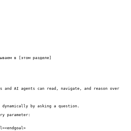
ываем в [этом разделе]
s and AI agents can read, navigate, and reason over 
 dynamically by asking a question.

ry parameter:

l=<endgoal>
