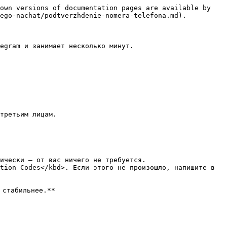
own versions of documentation pages are available by 
ego-nachat/podtverzhdenie-nomera-telefona.md).

egram и занимает несколько минут.

третьим лицам.

ически — от вас ничего не требуется.

tion Сodes</kbd>. Если этого не произошло, напишите в 
стабильнее.**
