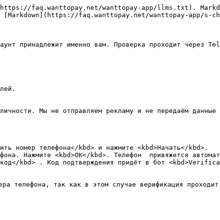
https://faq.wanttopay.net/wanttopay-app/llms.txt). Markd
 [Markdown](https://faq.wanttopay.net/wanttopay-app/s-ch
аунт принадлежит именно вам. Проверка проходит через Tel
лей.

личности. Мы не отправляем рекламу и не передаём данные 
ить номер телефона</kbd> и нажмите <kbd>Начать</kbd>.

фона. Нажмите <kbd>ОК</kbd>. Телефон  привяжется автомат
код</kbd> . Код подтверждения придёт в бот <kbd>Verifica
ера телефона, так как в этом случае верификация проходит 